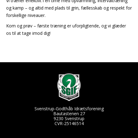
Vi træner effektivt i én time med opvarmning, intervaltræning
og kamp – og altid med plads til grin, fællesskab og respekt for
forskellige niveauer.
Kom og prøv – første træning er uforpligtende, og vi glæder
os til at tage imod dig!
Svenstrup-Godthåb Idrætsforening
Bautastenen 27
9230 Svenstrup
CVR-25146514